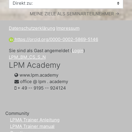
Direkt zu:
MEINE ZIELE ALS SEMINARTEILNEHMER →
Datenschutzerklärung
Impressum
https://orcid.org/0000-0002-5869-5146
Sie sind als Gast angemeldet (
Login
)
LPM_BM_CS_S_N
LPM Academy
www.lpm.academy
office @ lpm . academy
‭+ 49 -- 9195 -- 924124‬
Community
LPMA Trainer Anleitung
LPMA Trainer manual