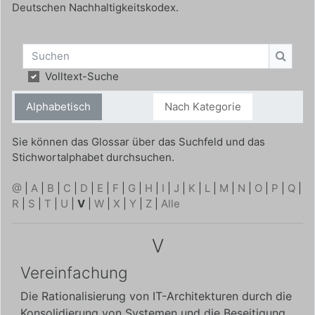
Deutschen Nachhaltigkeitskodex.
Suchen
Suche
Volltext-Suche
Alphabetisch
Nach Kategorie
Sie können das Glossar über das Suchfeld und das
Stichwortalphabet durchsuchen.
@
|
A
|
B
|
C
|
D
|
E
|
F
|
G
|
H
|
I
|
J
|
K
|
L
|
M
|
N
|
O
|
P
|
Q
|
R
|
S
|
T
|
U
|
V
|
W
|
X
|
Y
|
Z
|
Alle
V
Vereinfachung
Die Rationalisierung von IT-Architekturen durch die
Konsolidierung von Systemen und die Beseitigung