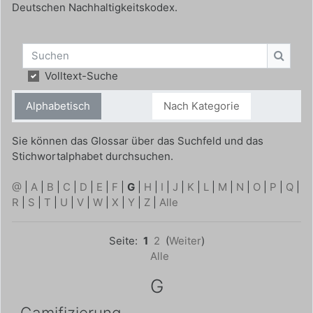
Deutschen Nachhaltigkeitskodex.
Suchen
Suche
Volltext-Suche
Alphabetisch
Nach Kategorie
Sie können das Glossar über das Suchfeld und das
Stichwortalphabet durchsuchen.
@
|
A
|
B
|
C
|
D
|
E
|
F
|
G
|
H
|
I
|
J
|
K
|
L
|
M
|
N
|
O
|
P
|
Q
|
R
|
S
|
T
|
U
|
V
|
W
|
X
|
Y
|
Z
|
Alle
Seite:
1
2
(
Weiter
)
Alle
G
Gamifizierung