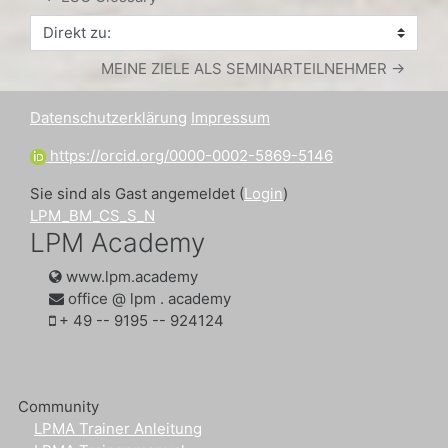
Direkt zu:
MEINE ZIELE ALS SEMINARTEILNEHMER →
Datenschutzerklärung
Impressum
https://orcid.org/0000-0002-5869-5146
Sie sind als Gast angemeldet (
Login
)
LPM_BM_CS_S_N
LPM Academy
www.lpm.academy
office @ lpm . academy
‭+ 49 -- 9195 -- 924124‬
Community
LPMA Trainer Anleitung