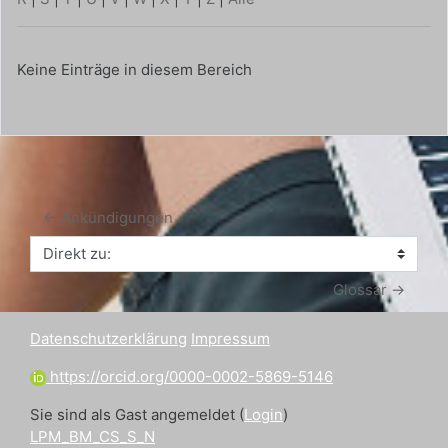
Keine Einträge in diesem Bereich
← Ankündigungen
Direkt zu:
Glossar →
Datenschutzerklärung
Impressum
https://orcid.org/0000-0002-5869-5146
Sie sind als Gast angemeldet (
Login
)
LPM_BM_CS_S_N