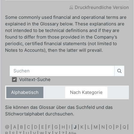
Druckfreundliche Version
Some commonly used financial and operational terms are
explained in the Glossary below. These explanations are
not intended to be technical definitions and if they are
found to differ from those provided in the Company’s
periodic, certified financial statements (not limited to
Notes to Accounts), then the latter will prevail.
Suchen
Suche
Volltext-Suche
Alphabetisch
Nach Kategorie
Sie können das Glossar über das Suchfeld und das
Stichwortalphabet durchsuchen.
@
|
A
|
B
|
C
|
D
|
E
|
F
|
G
|
H
|
I
|
J
|
K
|
L
|
M
|
N
|
O
|
P
|
Q
|
R
|
S
|
T
|
U
|
V
|
W
|
X
|
Y
|
Z
|
Alle