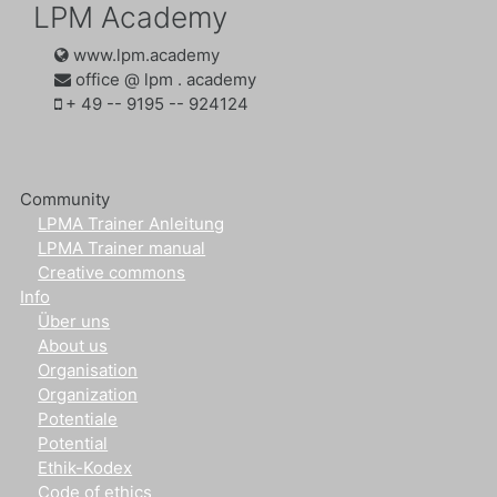
LPM Academy
www.lpm.academy
office @ lpm . academy
‭+ 49 -- 9195 -- 924124‬
Community
LPMA Trainer Anleitung
LPMA Trainer manual
Creative commons
Info
Über uns
About us
Organisation
Organization
Potentiale
Potential
Ethik-Kodex
Code of ethics