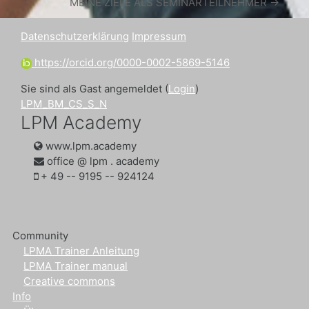
MEINE ZIELE ALS SEMINARTEILNEHMER →
Datenschutzerklärung
Impressum
https://orcid.org/0000-0002-5869-5146
Sie sind als Gast angemeldet (
Login
)
LPM_BM_CS_S_N
LPM Academy
www.lpm.academy
office @ lpm . academy
‭+ 49 -- 9195 -- 924124‬
Community
LPMA Trainer Anleitung
LPMA Trainer manual
Creative commons
Info