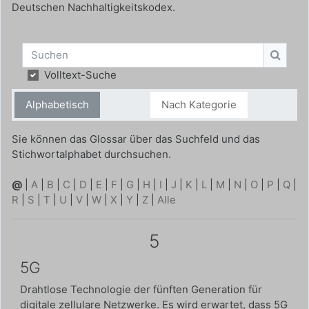
Deutschen Nachhaltigkeitskodex.
Suchen
Suche
Volltext-Suche
Alphabetisch
Nach Kategorie
Sie können das Glossar über das Suchfeld und das
Stichwortalphabet durchsuchen.
@
|
A
|
B
|
C
|
D
|
E
|
F
|
G
|
H
|
I
|
J
|
K
|
L
|
M
|
N
|
O
|
P
|
Q
|
R
|
S
|
T
|
U
|
V
|
W
|
X
|
Y
|
Z
|
Alle
5
5G
Drahtlose Technologie der fünften Generation für
digitale zellulare Netzwerke. Es wird erwartet, dass 5G