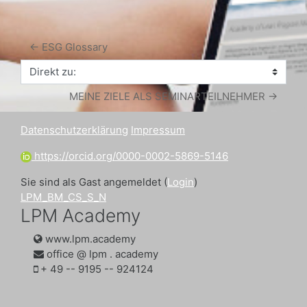
← ESG Glossary
Direkt zu:
MEINE ZIELE ALS SEMINARTEILNEHMER →
Datenschutzerklärung
Impressum
https://orcid.org/0000-0002-5869-5146
Sie sind als Gast angemeldet (
Login
)
LPM_BM_CS_S_N
LPM Academy
www.lpm.academy
office @ lpm . academy
‭+ 49 -- 9195 -- 924124‬