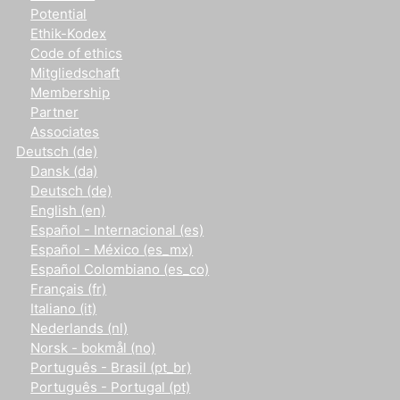
Potential
Ethik-Kodex
Code of ethics
Mitgliedschaft
Membership
Partner
Associates
Deutsch ‎(de)‎
Dansk ‎(da)‎
Deutsch ‎(de)‎
English ‎(en)‎
Español - Internacional ‎(es)‎
Español - México ‎(es_mx)‎
Español Colombiano ‎(es_co)‎
Français ‎(fr)‎
Italiano ‎(it)‎
Nederlands ‎(nl)‎
Norsk - bokmål ‎(no)‎
Português - Brasil ‎(pt_br)‎
Português - Portugal ‎(pt)‎