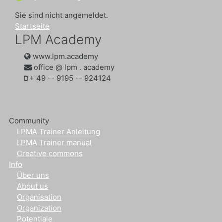
Sie sind nicht angemeldet.
Startseite
LPM Academy
www.lpm.academy
office @ lpm . academy
‭+ 49 -- 9195 -- 924124‬
Community
LPMA Trainer Anleitung
LPMA Trainer manual
Creative commons
Info
Über uns
About us
Organisation
Organization
Potentiale