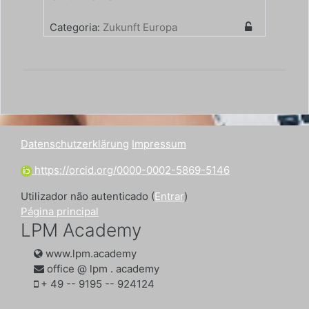
Categoria:
Zukunft Europa
Datenschutzerklärung
Impressum
https://orcid.org/0000-0002-5869-5146
Utilizador não autenticado (
Entrar
)
Página principal
LPM Academy
www.lpm.academy
office @ lpm . academy
‭+ 49 -- 9195 -- 924124‬